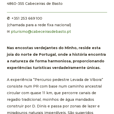
4860-355 Cabeceiras de Basto
✆
+351
253 669
100
(chamada para a rede fixa nacional)
✉
pturismo@cabeceirasdebasto.pt
N
as encostas verdejantes do Minho,
reside esta
joia do norte de Portugal,
onde
a história encontra
a natureza de forma harmoniosa,
proporcionando
experiências
turística
s
verdadeiramente única
s
.
A
experiência ”Percurso
pedestre Levada de Víbora”
consiste
n
um PR
com base num caminho
ancestral
circular com quase 11
km, que percorre canais de
regadio tradicional,
m
oinhos de
água mandados
constru
ir
por D. Dinis e passa por zonas
de lazer e
miradouros naturais
imperdíveis
.
São sugeridos